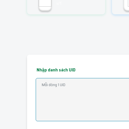
ฟรี
Nhập danh sách UID