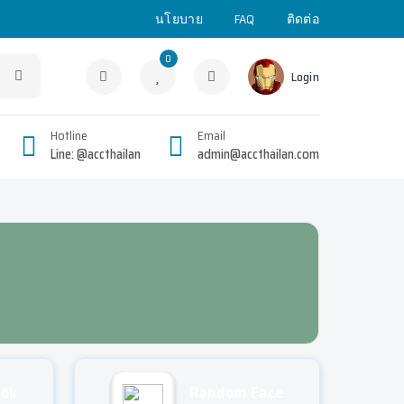
นโยบาย
FAQ
ติดต่อ
0
Login
Hotline
Email
Line: @accthailan
admin@accthailan.com
ook
Random Face